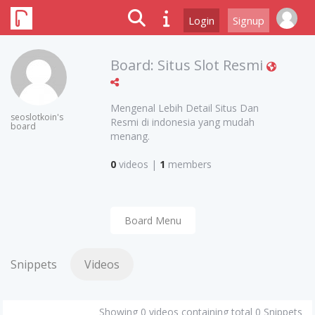
Login
Signup
Board:
Situs Slot Resmi
Mengenal Lebih Detail Situs Dan
seoslotkoin's
Resmi di indonesia yang mudah
board
menang.
0
videos
|
1
members
Board Menu
Snippets
Videos
Showing 0 videos containing total 0 Snippets