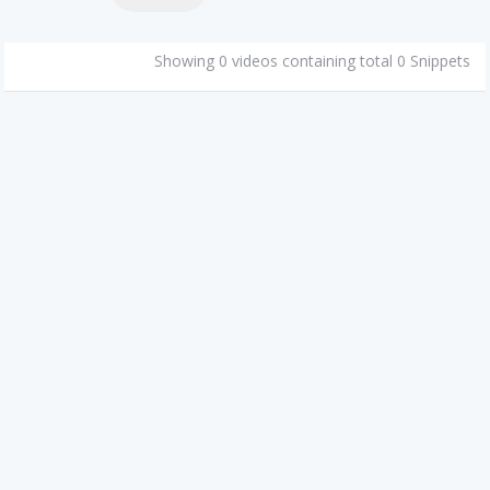
Showing 0 videos containing total 0 Snippets