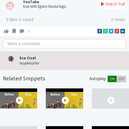
YouTube
Watch Full
Rize Milli Eğitim Müdürlüğü
0 likes 0 saved
0 views
1
Write a comment
Ece Ozel
teşekkürler
Related Snippets
Autoplay:
ON
OFF