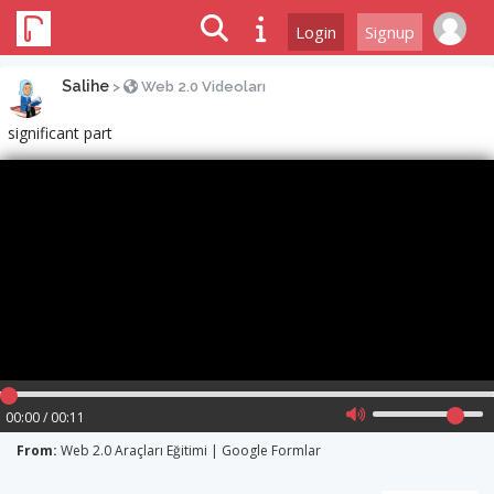
Login
Signup
Salihe
>
Web 2.0 Videoları
significant part
00:00 / 00:11
From:
Web 2.0 Araçları Eğitimi | Google Formlar