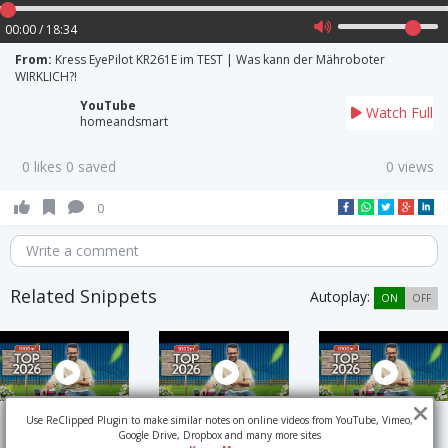
00:00 / 18:34
From:
Kress EyePilot KR261E im TEST | Was kann der Mähroboter
WIRKLICH?!
YouTube
Watch Full
homeandsmart
0 likes 0 saved
0 views
0
Write a comment
Related Snippets
Autoplay:
ON
OFF
Use ReClipped Plugin to make similar notes on online videos from YouTube, Vimeo,
Google Drive, Dropbox and many more sites