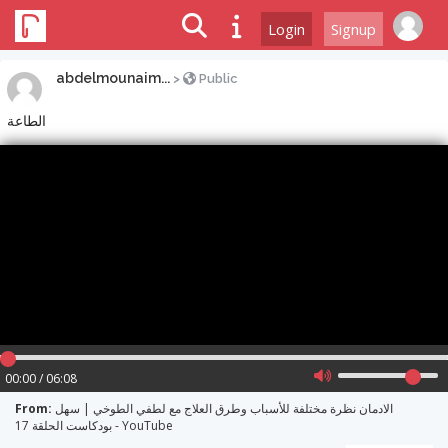
Login
Signup
abdelmounaim...
>
Public
الطاعة
00:00 / 06:08
From:
الادمان نظرة مختلفة للأسباب وطرق العلاج مع لطفي الطوخي | سهل
بودكاست الحلقة 17 - YouTube