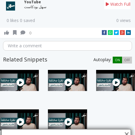
YouTube
Watch Full
سهل بودكاست
0 likes 0 saved
0 views
0
Write a comment
Related Snippets
Autoplay:
ON
OFF