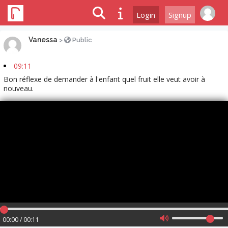
Login
Signup
Vanessa
>
Public
09:11
Bon réflexe de demander à l'enfant quel fruit elle veut avoir à
nouveau.
00:00 / 00:11