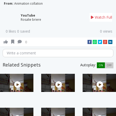
From:
Animation collation
YouTube
Watch Full
Rosalie briere
0 likes 0 saved
0 views
0
Write a comment
Related Snippets
Autoplay:
ON
OFF