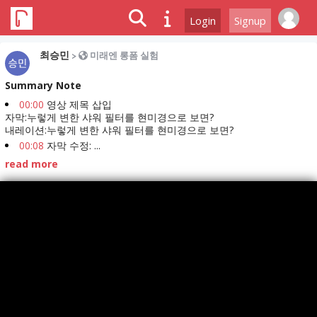
Login
Signup
최승민
>
미래엔 롱폼 실험
Summary Note
00:00
영상 제목 삽입
자막:누렇게 변한 샤워 필터를 현미경으로 보면?
내레이션:누렇게 변한 샤워 필터를 현미경으로 보면?
00:08
자막 수정: ...
read more