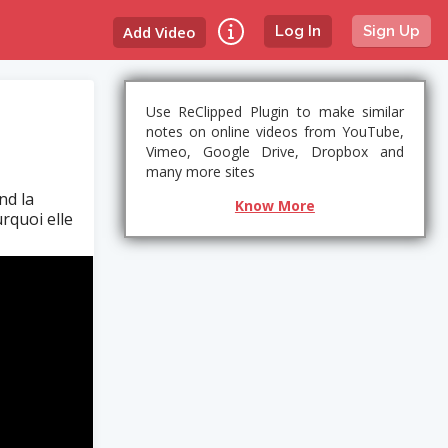
Add Video
Log In
Sign Up
Use ReClipped Plugin to make similar
notes on online videos from YouTube,
Vimeo, Google Drive, Dropbox and
many more sites
nd la
Know More
urquoi elle