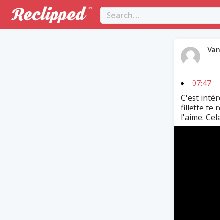
Van
07:47
C'est inté
fillette te
l'aime. Cel