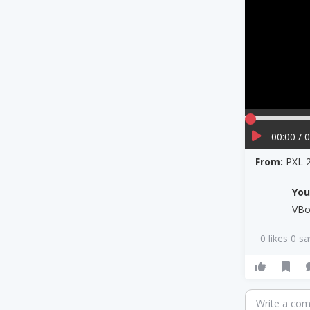
00:00 / 
From:
PXL 
Yo
VBo
0 likes 0 s
Write a co