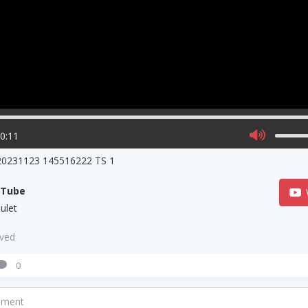
00:11
20231123 145516222 TS 1
uTube
ulet
aved
0
mment