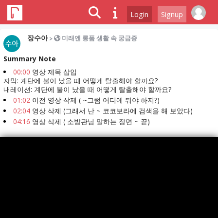
Login
Signup
장수아
>
미래엔 롱폼 생활 속 궁금증
Summary Note
00:00
영상 제목 삽입
자막: 계단에 불이 났을 때 어떻게 탈출해야 할까요?
내레이션: 계단에 불이 났을 때 어떻게 탈출해야 할까요?
01:02
이전 영상 삭제 ( ~그럼 어디에 둬야 하지?)
02:04
영상 삭제 (그래서 난 ~ 코코보라에 검색을 해 보았다)
04:16
영상 삭제 ( 소방관님 말하는 장면 ~ 끝)