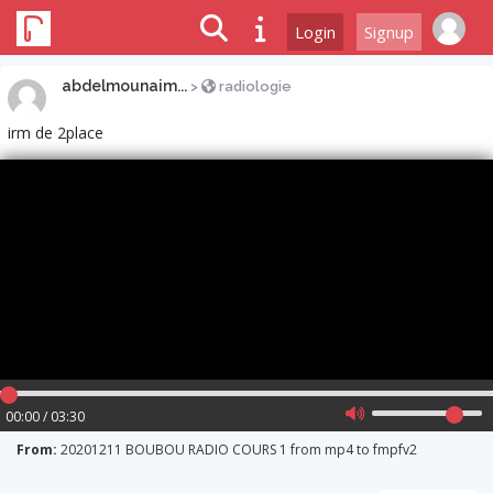
Login
Signup
abdelmounaim...
>
radiologie
irm de 2place
00:00 / 03:30
From:
20201211 BOUBOU RADIO COURS 1 from mp4 to fmpfv2