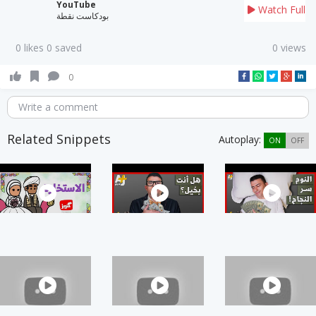
YouTube
Watch Full
بودكاست نقطة
0 likes 0 saved
0 views
0
Write a comment
Related Snippets
Autoplay:
ON
OFF