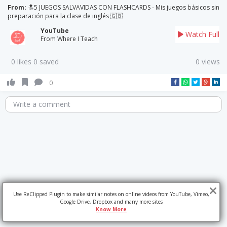
From:
🔝5 JUEGOS SALVAVIDAS CON FLASHCARDS - Mis juegos básicos sin
preparación para la clase de inglés 🇬🇧
YouTube
Watch Full
From Where I Teach
0 likes 0 saved
0 views
0
Write a comment
Use ReClipped Plugin to make similar notes on online videos from YouTube, Vimeo,
Google Drive, Dropbox and many more sites
Know More