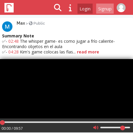
Login
Signup
Max
>
Public
Summary Note
✅-
02:48
The whisper game- es como jugar a frío caliente-
Encontrando objetos en el aula
✅-
04:28
Kim's game colocas las flas...
read more
00:00 / 09:57