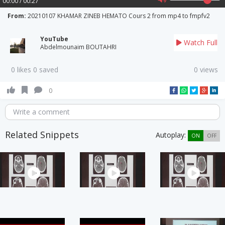
00:00 / 00:27
From:
20210107 KHAMAR ZINEB HEMATO Cours 2 from mp4 to fmpfv2
YouTube
Watch Full
Abdelmounaim BOUTAHRI
0 likes 0 saved
0 views
0
Write a comment
Related Snippets
Autoplay:
ON
OFF