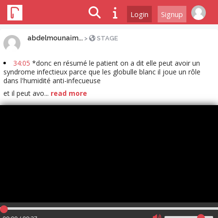
Login
Signup
abdelmounaim...
>
STAGE
34:05
*donc en résumé le patient on a dit elle peut avoir un
syndrome infectieux parce que les globulle blanc il joue un rôle
dans l'humidité anti-infecueuse
et il peut avo...
read more