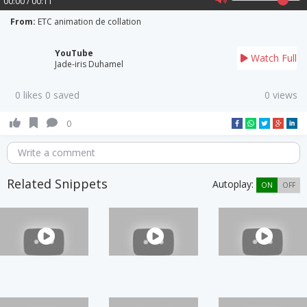
00:00 / 00:11
From:
ETC animation de collation
YouTube
Watch Full
Jade-iris Duhamel
0 likes 0 saved
0 views
0
Write a comment
Related Snippets
Autoplay:
ON
OFF