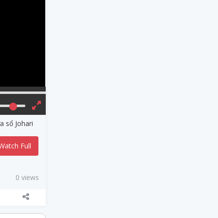
 sổ Johari
Watch Full
0 views