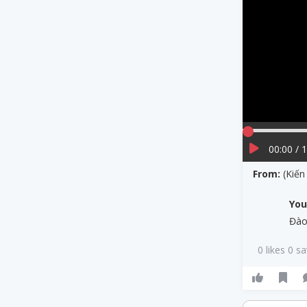
00:00 / 
From:
(Kiến
Yo
Đào
0 likes 0 s