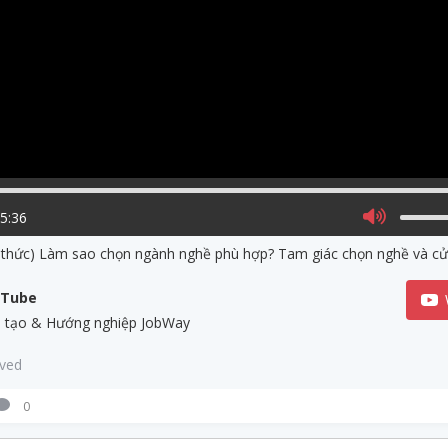
15:36
 thức) Làm sao chọn ngành nghề phù hợp? Tam giác chọn nghề và cửa
uTube
 tạo & Hướng nghiệp JobWay
aved
0