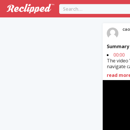
cao
Summary
00:00
The video
navigate c
read mor