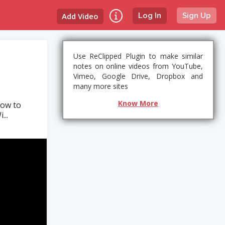
Add Video
Log In
Sign Up
Use ReClipped Plugin to make similar
notes on online videos from YouTube,
Vimeo, Google Drive, Dropbox and
many more sites
Know More
how to
...