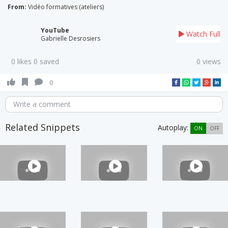
From:
Vidéo formatives (ateliers)
YouTube
Watch Full
Gabrielle Desrosiers
0 likes 0 saved
0 views
0
Write a comment
Related Snippets
Autoplay:
ON
OFF