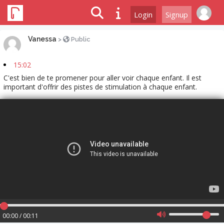
Login
Signup
Vanessa
>
Public
15:02
C'est bien de te promener pour aller voir chaque enfant. Il est
important d'offrir des pistes de stimulation à chaque enfant.
00:00 / 00:11