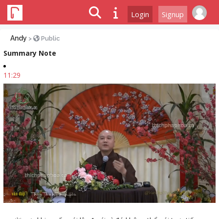
Login
Signup
Andy
>
Public
Summary Note
11:29