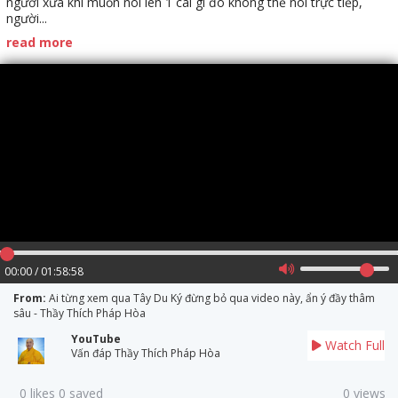
người xưa khi muốn nói lên 1 cái gì đó không thể nói trực tiếp,
người...
read more
00:00 / 01:58:58
From:
Ai từng xem qua Tây Du Ký đừng bỏ qua video này, ẩn ý đầy thâm
sâu - Thầy Thích Pháp Hòa
YouTube
Watch Full
Vấn đáp Thầy Thích Pháp Hòa
0 likes 0 saved
0 views