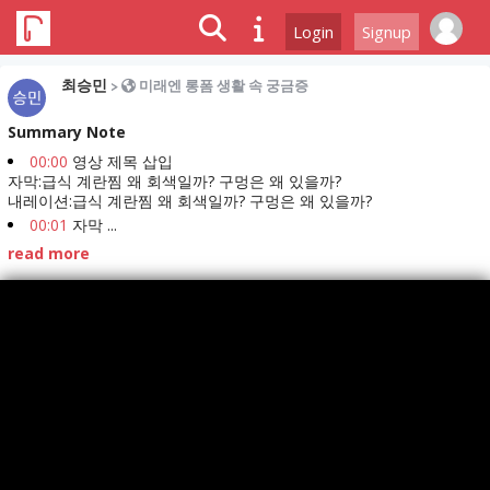
Login
Signup
최승민
>
미래엔 롱폼 생활 속 궁금증
Summary Note
00:00
영상 제목 삽입
자막:급식 계란찜 왜 회색일까? 구멍은 왜 있을까?
내레이션:급식 계란찜 왜 회색일까? 구멍은 왜 있을까?
00:01
자막 ...
read more