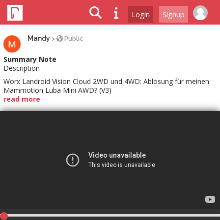
Login
Signup
Mandy
>
Public
Summary Note
Description
Worx Landroid Vision Cloud 2WD und 4WD: Ablösung für meinen
Mammotion Luba Mini AWD? (V3)
read more