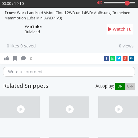
00:00 / 19:10
From:
Worx Landroid Vision Cloud 2WD und 4WD: Ablösung für meinen
Mammotion Luba Mini AWD? (V3)
YouTube
Watch Full
Bulaland
0 likes 0 saved
0 views
0
Write a comment
Related Snippets
Autoplay:
ON
OFF